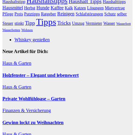
Haushaltstipps
Haushalt Tipps
Haushaltstipp
Haushalttipps
Hausmittel
Hunde
Kaffee
Herbst
Kalk
Katzen
Lösungen
Mietvertrag
Reinigen
Pflege
Preis
Putztipps
Ratgeber
Schlafstörungen
Schutz
selber
Tipps
Tipp
Tricks
Steuer
stinkt
Umzug
Vermieter
Wasser
Wasserbett
Wasserbetten
Wohnen
Whiskey genießen
Neue Artikel für Dich:
Haus & Garten
Holzfenster – Elegant und lebenswert
Haus & Garten
Private Wohlfühloase – Garten
Finanzen & Versicherung
Gewinn lockt zu Weihnachten
Haus & Garten