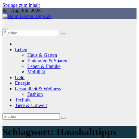
Springe zum Inhalt
Sa.. Aug. 8th, 2026
Leben
Haus & Garten
Einkaufen & Sparen
Leben & Familie
Mobilität
Geld
Energie
Gesundheit & Wellness
Fashion
Technik
Tiere & Umwelt
Schlagwort:
Haushalttipps