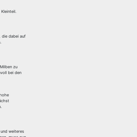
leinteil.
, die dabei auf
.
 Milben zu
voll bei den
 hohe
ächst
.
 und weiteres