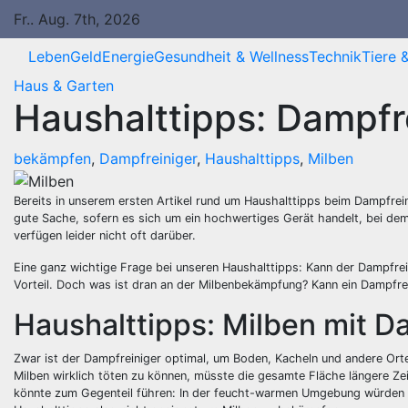
Springe
Fr.. Aug. 7th, 2026
zum
Inhalt
Leben
Geld
Energie
Gesundheit & Wellness
Technik
Tiere 
Haus & Garten
Haushalttipps: Dampfr
bekämpfen
,
Dampfreiniger
,
Haushalttipps
,
Milben
Bereits in unserem ersten Artikel rund um Haushalttipps beim Dampfrein
gute Sache, sofern es sich um ein hochwertiges Gerät handelt, bei dem
verfügen leider nicht oft darüber.
Eine ganz wichtige Frage bei unseren Haushalttipps: Kann der Dampfrei
Vorteil. Doch was ist dran an der Milbenbekämpfung? Kann ein Dampfrein
Haushalttipps: Milben mit 
Zwar ist der Dampfreiniger optimal, um Boden, Kacheln und andere Orte
Milben wirklich töten zu können, müsste die gesamte Fläche längere Z
könnte zum Gegenteil führen: In der feucht-warmen Umgebung würden s