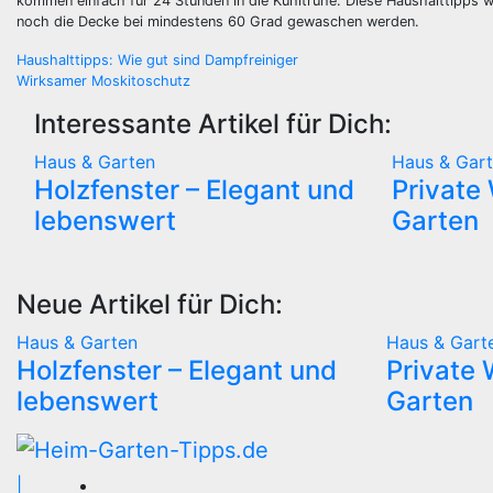
kommen einfach für 24 Stunden in die Kühltruhe. Diese Haushalttipps w
noch die Decke bei mindestens 60 Grad gewaschen werden.
Beitragsnavigation
Haushalttipps: Wie gut sind Dampfreiniger
Wirksamer Moskitoschutz
Interessante Artikel für Dich:
Haus & Garten
Haus & Gar
Holzfenster – Elegant und
Private
lebenswert
Garten
Neue Artikel für Dich:
Haus & Garten
Haus & Gart
Holzfenster – Elegant und
Private 
lebenswert
Garten
|