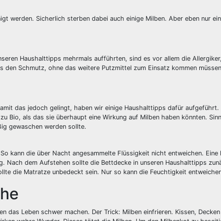
gt werden. Sicherlich sterben dabei auch einige Milben. Aber eben nur ein K
nseren Haushalttipps mehrmals aufführten, sind es vor allem die Allergiker
los den Schmutz, ohne das weitere Putzmittel zum Einsatz kommen müssen
mit das jedoch gelingt, haben wir einige Haushalttipps dafür aufgeführt.
 zu Bio, als das sie überhaupt eine Wirkung auf Milben haben könnten. Sinn
ßig gewaschen werden sollte.
t. So kann die über Nacht angesammelte Flüssigkeit nicht entweichen. Eine
tig. Nach dem Aufstehen sollte die Bettdecke in unseren Haushalttipps zun
ollte die Matratze unbedeckt sein. Nur so kann die Feuchtigkeit entweichen
uhe
ben das Leben schwer machen. Der Trick: Milben einfrieren. Kissen, Decken