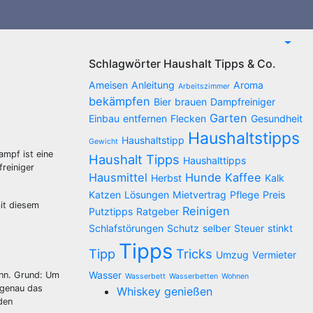
Schlagwörter Haushalt Tipps & Co.
Ameisen
Anleitung
Aroma
Arbeitszimmer
bekämpfen
Bier
brauen
Dampfreiniger
Garten
Einbau
entfernen
Flecken
Gesundheit
Haushaltstipps
Haushaltstipp
Gewicht
ampf ist eine
Haushalt Tipps
Haushalttipps
reiniger
Hausmittel
Hunde
Kaffee
Herbst
Kalk
Katzen
Lösungen
Mietvertrag
Pflege
Preis
it diesem
Reinigen
Putztipps
Ratgeber
Schlafstörungen
Schutz
selber
Steuer
stinkt
Tipps
Tipp
Tricks
Umzug
Vermieter
Wasser
inn. Grund: Um
Wasserbett
Wasserbetten
Wohnen
 genau das
Whiskey genießen
den