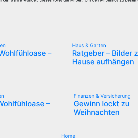
irken wahre Wunder. Dieses tötet die Milben. Um den Milbenkot zu beseit
ten
Haus & Garten
 Wohlfühloase –
Ratgeber – Bilder 
Hause aufhängen
en
Finanzen & Versicherung
Wohlfühloase –
Gewinn lockt zu
Weihnachten
Home