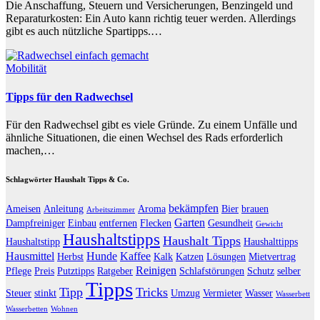
Die Anschaffung, Steuern und Versicherungen, Benzingeld und
Reparaturkosten: Ein Auto kann richtig teuer werden. Allerdings
gibt es auch nützliche Spartipps.…
Mobilität
Tipps für den Radwechsel
Für den Radwechsel gibt es viele Gründe. Zu einem Unfälle und
ähnliche Situationen, die einen Wechsel des Rads erforderlich
machen,…
Schlagwörter Haushalt Tipps & Co.
bekämpfen
Ameisen
Anleitung
Aroma
Bier
brauen
Arbeitszimmer
Garten
Dampfreiniger
Einbau
entfernen
Flecken
Gesundheit
Gewicht
Haushaltstipps
Haushalt Tipps
Haushaltstipp
Haushalttipps
Hausmittel
Hunde
Kaffee
Herbst
Kalk
Katzen
Lösungen
Mietvertrag
Reinigen
Pflege
Preis
Putztipps
Ratgeber
Schlafstörungen
Schutz
selber
Tipps
Tipp
Tricks
Steuer
stinkt
Umzug
Vermieter
Wasser
Wasserbett
Wasserbetten
Wohnen