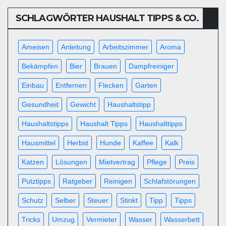
SCHLAGWÖRTER HAUSHALT TIPPS & CO.
Ameisen
Anleitung
Arbeitszimmer
Aroma
Bekämpfen
Bier
Brauen
Dampfreiniger
Einbau
Entfernen
Flecken
Garten
Gesundheit
Gewicht
Haushaltstipp
Haushaltstipps
Haushalt Tipps
Haushalttipps
Hausmittel
Herbst
Hunde
Kaffee
Kalk
Katzen
Lösungen
Mietvertrag
Pflege
Preis
Putztipps
Ratgeber
Reinigen
Schlafstörungen
Schutz
Selber
Steuer
Stinkt
Tipp
Tipps
Tricks
Umzug
Vermieter
Wasser
Wasserbett