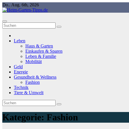
Springe
Do.. Aug. 6th, 2026
zum
Inhalt
Leben
Haus & Garten
Einkaufen & Sparen
Leben & Familie
Mobilität
Geld
Energie
Gesundheit & Wellness
Fashion
Technik
Tiere & Umwelt
Kategorie:
Fashion