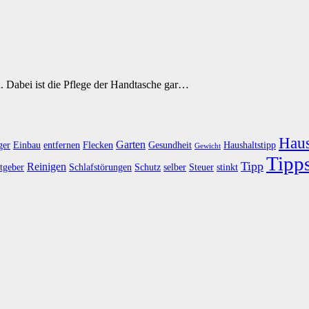
en. Dabei ist die Pflege der Handtasche gar…
Haus
Garten
ger
Einbau
entfernen
Flecken
Gesundheit
Haushaltstipp
Gewicht
Tipp
Tipp
Reinigen
tgeber
Schlafstörungen
Schutz
selber
Steuer
stinkt