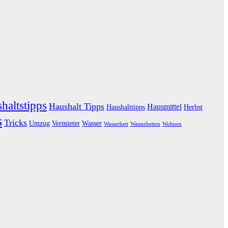
haltstipps
Haushalt Tipps
Hausmittel
Haushalttipps
Herbst
s
Tricks
Umzug
Vermieter
Wasser
Wasserbett
Wasserbetten
Wohnen