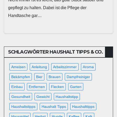
gepflegt zu halten. Dabei ist die Pflege der
Handtasche gar…
SCHLAGWÖRTER HAUSHALT TIPPS & CO.
Ameisen
Anleitung
Arbeitszimmer
Aroma
Bekämpfen
Bier
Brauen
Dampfreiniger
Einbau
Entfernen
Flecken
Garten
Gesundheit
Gewicht
Haushaltstipp
Haushaltstipps
Haushalt Tipps
Haushalttipps
Hausmittel
Herbst
Hunde
Kaffee
Kalk