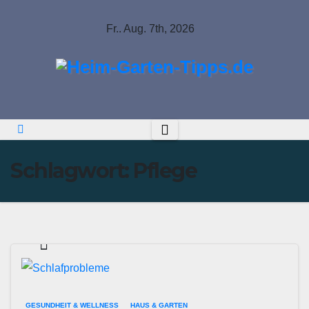
Springe
Fr.. Aug. 7th, 2026
zum
Inhalt
Schlagwort:
Pflege
GESUNDHEIT & WELLNESS
HAUS & GARTEN