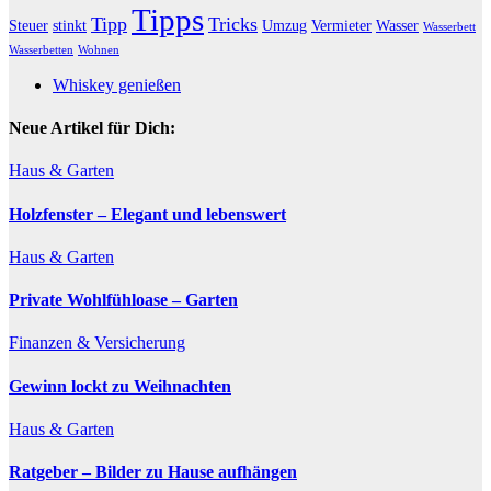
Tipps
Tipp
Tricks
Steuer
stinkt
Umzug
Vermieter
Wasser
Wasserbett
Wasserbetten
Wohnen
Whiskey genießen
Neue Artikel für Dich:
Haus & Garten
Holzfenster – Elegant und lebenswert
Haus & Garten
Private Wohlfühloase – Garten
Finanzen & Versicherung
Gewinn lockt zu Weihnachten
Haus & Garten
Ratgeber – Bilder zu Hause aufhängen