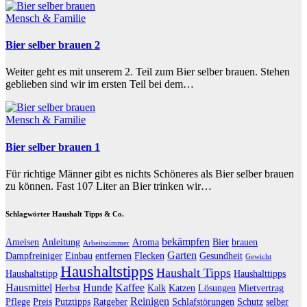
Mensch & Familie
Bier selber brauen 2
Weiter geht es mit unserem 2. Teil zum Bier selber brauen. Stehen
geblieben sind wir im ersten Teil bei dem…
Mensch & Familie
Bier selber brauen 1
Für richtige Männer gibt es nichts Schöneres als Bier selber brauen
zu können. Fast 107 Liter an Bier trinken wir…
Schlagwörter Haushalt Tipps & Co.
bekämpfen
Ameisen
Anleitung
Aroma
Bier
brauen
Arbeitszimmer
Garten
Dampfreiniger
Einbau
entfernen
Flecken
Gesundheit
Gewicht
Haushaltstipps
Haushalt Tipps
Haushaltstipp
Haushalttipps
Hausmittel
Hunde
Kaffee
Herbst
Kalk
Katzen
Lösungen
Mietvertrag
Reinigen
Pflege
Preis
Putztipps
Ratgeber
Schlafstörungen
Schutz
selber