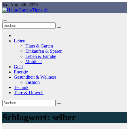
Springe
Sa.. Aug. 8th, 2026
zum
Inhalt
Leben
Haus & Garten
Einkaufen & Sparen
Leben & Familie
Mobilität
Geld
Energie
Gesundheit & Wellness
Fashion
Technik
Tiere & Umwelt
Schlagwort:
selber