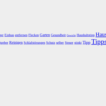
Haus
Garten
ger
Einbau
entfernen
Flecken
Gesundheit
Haushaltstipp
Gewicht
Tipp
Tipp
Reinigen
tgeber
Schlafstörungen
Schutz
selber
Steuer
stinkt