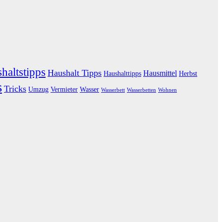
haltstipps
Haushalt Tipps
Hausmittel
Haushalttipps
Herbst
s
Tricks
Umzug
Vermieter
Wasser
Wasserbett
Wasserbetten
Wohnen