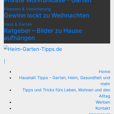
Private Wohlfühloase – Garten
Finanzen & Versicherung
Gewinn lockt zu Weihnachten
Haus & Garten
Ratgeber – Bilder zu Hause
aufhängen
|
Home
Haushalt Tipps – Garten, Heim, Gesundheit und
mehr
Tipps und Tricks fürs Leben, Wohnen und den
Alltag
Werben
Kontakt