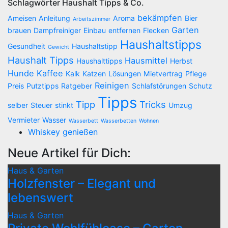
Schlagwörter Haushalt Tipps & Co.
bekämpfen
Ameisen
Anleitung
Aroma
Bier
Arbeitszimmer
Garten
brauen
Dampfreiniger
Einbau
entfernen
Flecken
Haushaltstipps
Gesundheit
Haushaltstipp
Gewicht
Haushalt Tipps
Hausmittel
Haushalttipps
Herbst
Hunde
Kaffee
Kalk
Katzen
Lösungen
Mietvertrag
Pflege
Reinigen
Preis
Putztipps
Ratgeber
Schlafstörungen
Schutz
Tipps
Tipp
Tricks
selber
Steuer
stinkt
Umzug
Vermieter
Wasser
Wasserbett
Wasserbetten
Wohnen
Whiskey genießen
Neue Artikel für Dich:
Haus & Garten
Holzfenster – Elegant und
lebenswert
Haus & Garten