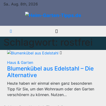
Springe
Sa.. Aug. 8th, 2026
zum
Inhalt
Schlagwort:
rostfrei
Haus & Garten
Blumenkübel aus Edelstahl – Die
Alternative
Heute haben wir einmal einen ganz besonderen
Tipp für Sie, um den Wohnraum oder den Garten
verschönern zu können. Nutzen…