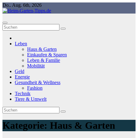
Springe
Do.. Aug. 6th, 2026
zum
Inhalt
Leben
Haus & Garten
Einkaufen & Sparen
Leben & Familie
Mobilität
Geld
Energie
Gesundheit & Wellness
Fashion
Technik
Tiere & Umwelt
Kategorie:
Haus & Garten