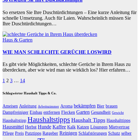
So ersetzen Sie Ihre Duschtürdichtungen – Eine kurze Anleitung für
schnelle Umsetzung. Auch für Laien. Wahrscheinlich müssen Sie
Ihre Duschtürdichtungen…
Haus & Garten
WIE MAN SCHLECHTE GERÜCHE LOSWIRD
Es gibt viele Möglichkeiten, schlechte Gerüche in Ihrem Haus zu
überdecken, aber wie wird man sie wirklich los? Hier erfahren…
Beitragsnavigation
1
2
3
…
14
Schlagwörter Haushalt Tipps & Co.
bekämpfen
Ameisen
Anleitung
Aroma
Bier
brauen
Arbeitszimmer
Garten
Dampfreiniger
Einbau
entfernen
Flecken
Gesundheit
Gewicht
Haushaltstipps
Haushalt Tipps
Haushaltstipp
Haushalttipps
Hausmittel
Hunde
Kaffee
Herbst
Kalk
Katzen
Lösungen
Mietvertrag
Reinigen
Pflege
Preis
Putztipps
Ratgeber
Schlafstörungen
Schutz
selber