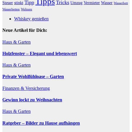
Tipps
Tipp
Tricks
Steuer
stinkt
Umzug
Vermieter
Wasser
Wasserbett
Wasserbetten
Wohnen
Whiskey genießen
Neue Artikel für Dich:
Haus & Garten
Holzfenster – Elegant und lebenswert
Haus & Garten
Private Wohlfühloase – Garten
Finanzen & Versicherung
Gewinn lockt zu Weihnachten
Haus & Garten
Ratgeber – Bilder zu Hause aufhängen